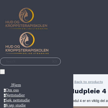
⌘K
Search
Back to products
Hjem
Hudpleie 4
Om oss
o
Nettstudier
n
Søk nettstudie
Modul 4 er en viktig del
s
Kjøp studie
k