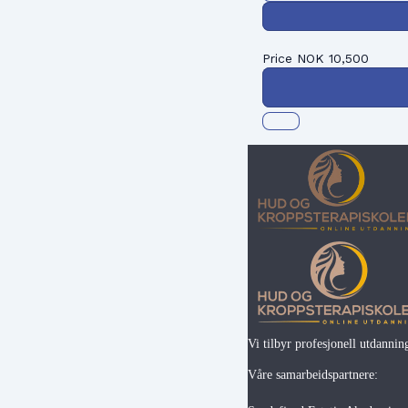
Price
NOK
10,500
Vi tilbyr profesjonell utdannin
Våre samarbeidspartnere: