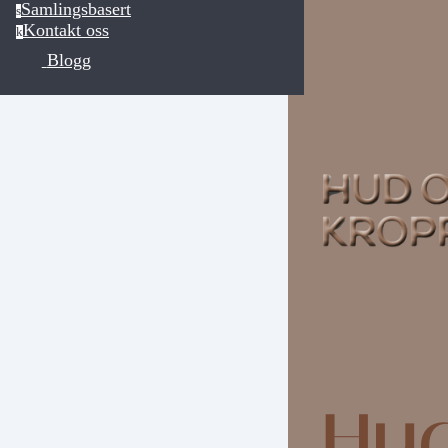
Samlingsbasert
s
Kontakt oss
k
Blogg