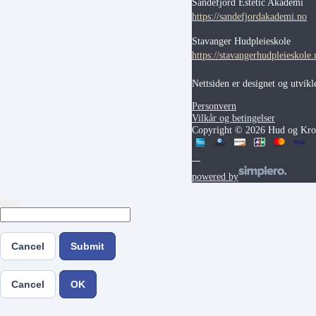
Sandefjord Estetic Akademi
https://sandefjordakademi.no
Stavanger Hudpleieskole
https://stavangerhudpleieskole.
Nettsiden er designet og utvik
Personvern
Vilkår og betingelser
Copyright © 2026 Hud og Krop
powered by
Cancel
Submit
Cancel
OK