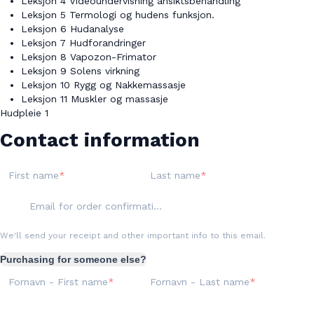
Leksjon 4 Videoundervisning ansiktsbehandling
Leksjon 5 Termologi og hudens funksjon.
Leksjon 6 Hudanalyse
Leksjon 7 Hudforandringer
Leksjon 8 Vapozon-Frimator
Leksjon 9 Solens virkning
Leksjon 10 Rygg og Nakkemassasje
Leksjon 11 Muskler og massasje
Hudpleie 1
Contact information
First name
Last name
Email for order confirmation
We'll send your receipt and other important info to this email.
Purchasing for someone else?
Fornavn - First name
Fornavn - Last name